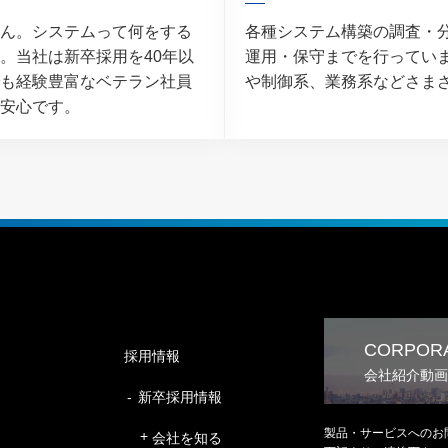
ん。システムって何をする
各種システム構築の調査・
。当社は新卒採用を40年以
運用・保守までを行ってい
も経験豊富なベテラン社員
や制御系、業務系などさま
安心です。
CORPORA
採用情報
会社紹介動画
新卒採用情報
製品・サービスへのお
会社を知る